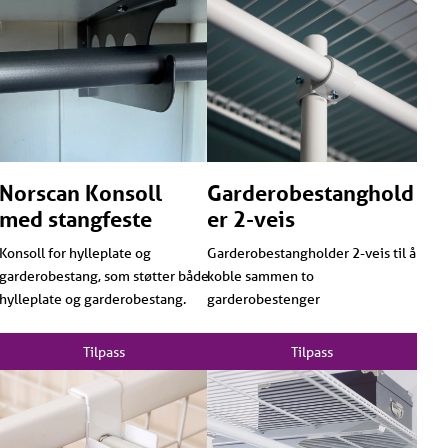
Norscan Konsoll
Garderobestanghold
med stangfeste
er 2-veis
Konsoll for hylleplate og
Garderobestangholder 2-veis til å
garderobestang, som støtter både
koble sammen to
hylleplate og garderobestang.
garderobestenger
Tilpass
Tilpass