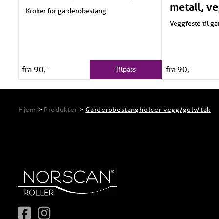
metall, v
Kroker for garderobestang
Veggfeste til g
fra 90,-
fra 90,-
Tilpass
Hjem
>
Produkter
>
Garderobestangholder vegg/gulv/tak