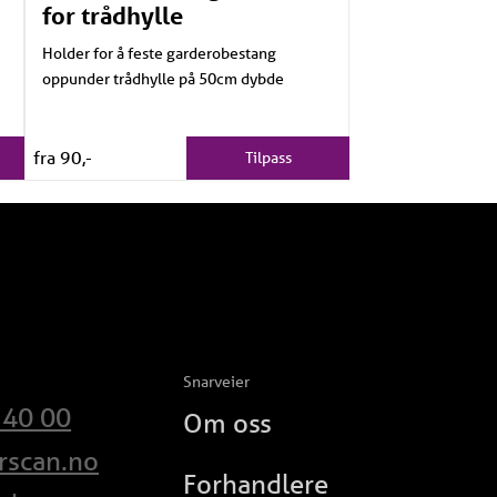
for trådhylle
Holder for å feste garderobestang
oppunder trådhylle på 50cm dybde
fra 90,-
Tilpass
Snarveier
 40 00
Om oss
rscan.no
Forhandlere