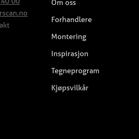
 40 00
Om oss
rscan.no
Forhandlere
takt
Montering
Inspirasjon
Tegneprogram
Kjøpsvilkår