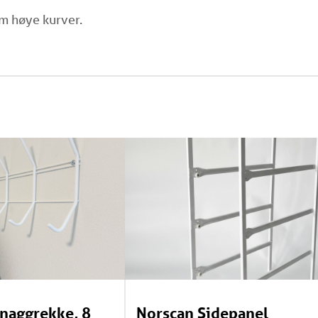
cm høye kurver.
naggrekke, 8
Norscan Sidepanel