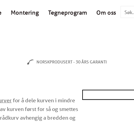
e
Montering
Tegneprogram
Om oss
NORSKPRODUSERT - 30 ÅRS GARANTI
urver
for å dele kurven i mindre
 av kurven først for så og smettes
e trådkurv avhengig a bredden og