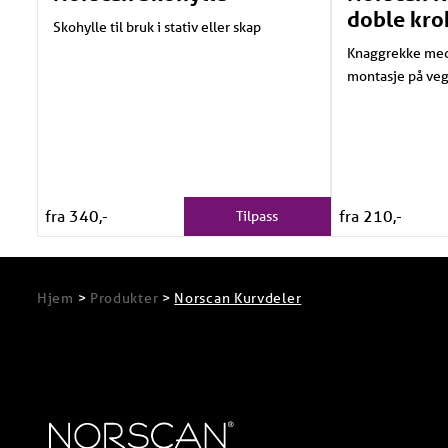
doble kro
Skohylle til bruk i stativ eller skap
Knaggrekke med 
montasje på ve
fra 340,-
fra 210,-
Tilpass
Hjem
>
Produkter
>
Norscan Kurvdeler