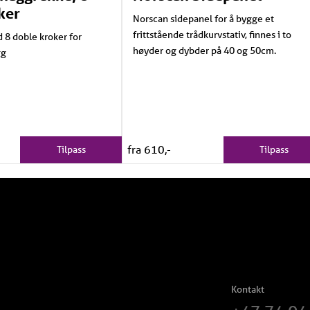
ker
Norscan sidepanel for å bygge et
frittstående trådkurvstativ, finnes i to
8 doble kroker for
høyder og dybder på 40 og 50cm.
gg
fra 610,-
Tilpass
Tilpass
Kontakt