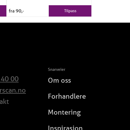
fra 90,-
Tilpass
Snarveier
 40 00
Om oss
rscan.no
Forhandlere
takt
Montering
Inspirasjon