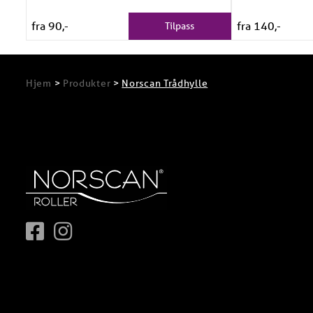
fra 90,-
fra 140,-
Tilpass
Hjem
>
Produkter
>
Norscan Trådhylle