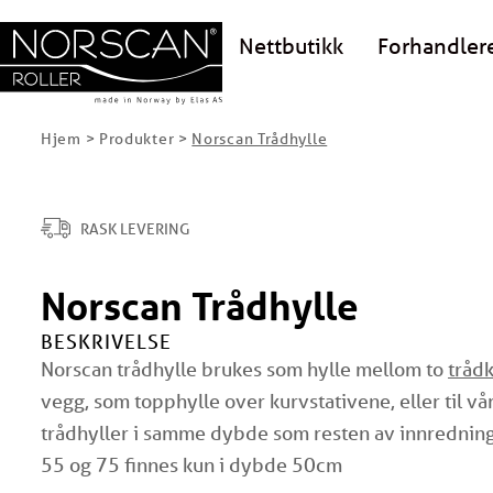
Nettbutikk
Forhandler
Hjem
>
Produkter
>
Norscan Trådhylle
RASK LEVERING
Norscan Trådhylle
BESKRIVELSE
Norscan trådhylle brukes som hylle mellom to
trådk
vegg, som topphylle over kurvstativene, eller til vå
trådhyller i samme dybde som resten av innrednin
55 og 75 finnes kun i dybde 50cm