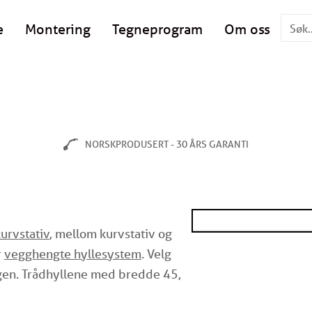
e
Montering
Tegneprogram
Om oss
NORSKPRODUSERT - 30 ÅRS GARANTI
urvstativ
, mellom kurvstativ og
r
vegghengte hyllesystem
. Velg
gen. Trådhyllene med bredde 45,