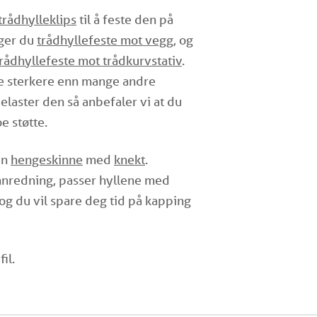
trådhylleklips
til å feste den på
nger du
trådhyllefeste mot vegg
, og
trådhyllefeste mot trådkurvstativ
.
ye sterkere enn mange andre
laster den så anbefaler vi at du
e støtte.
en
hengeskinne
med
knekt
.
nredning, passer hyllene med
 du vil spare deg tid på kapping
il.