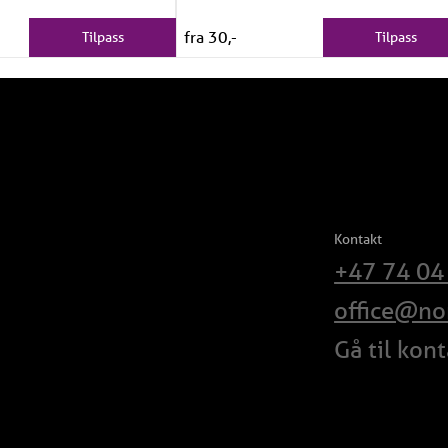
fra 30,-
Tilpass
Tilpass
Kontakt
+47 74 04
office@no
Gå til kon