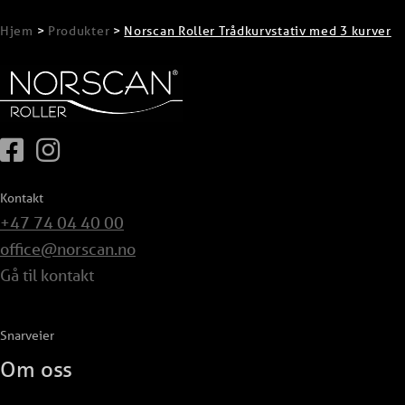
forringes. Trådkurver gir deg også en fantastisk fin
Hjem
>
Produkter
>
Norscan Roller Trådkurvstativ med 3 kurver
oversikt over hva du har hvor med en gang.
Har du ikke hatt Norscan Roller i garderoben din
tidligere så kan du bare glede deg til du skal inn i
skapet!
Montasje av trådkurvstativ fra
Kontakt
Norscan Roller:
+47 74 04 40 00
office@norscan.no
Videoavspiller
Gå til kontakt
Snarveier
Om oss