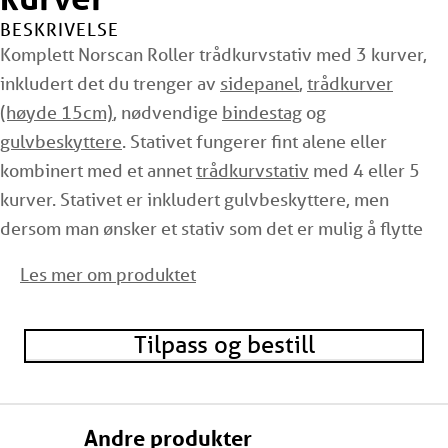
BESKRIVELSE
Komplett Norscan Roller trådkurvstativ med 3 kurver,
inkludert det du trenger av
sidepanel
,
trådkurver
(høyde 15cm)
, nødvendige
bindestag
og
gulvbeskyttere
. Stativet fungerer fint alene eller
kombinert med et annet
trådkurvstativ
med 4 eller 5
kurver. Stativet er inkludert gulvbeskyttere, men
dersom man ønsker et stativ som det er mulig å flytte
på, så kan
Norscan hjulsett
enkelt monteres på.
Les mer om produktet
Oppgitt mål er utvendig mål på det ferdig monterte
stativet. Stativet er 64 cm høyt og inneholder 3 stk
Tilpass og bestill
kurver.
Hvorfor velge Norscan Roller
Andre produkter