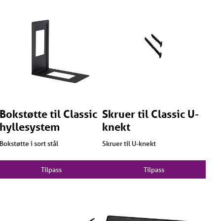
Velg bredde 52,6 cm til 60 cm skap
Velg bredde 72,6 cm til 80 cm skap
Bokstøtte til Classic
Skruer til Classic U-
hyllesystem
knekt
Bokstøtte i sort stål
Skruer til U-knekt
Tilpass
Tilpass