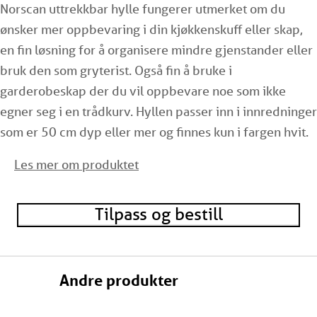
Norscan uttrekkbar hylle fungerer utmerket om du
ønsker mer oppbevaring i din kjøkkenskuff eller skap,
en fin løsning for å organisere mindre gjenstander eller
bruk den som gryterist. Også fin å bruke i
garderobeskap der du vil oppbevare noe som ikke
egner seg i en trådkurv. Hyllen passer inn i innredninger
som er 50 cm dyp eller mer og finnes kun i fargen hvit.
Les mer om produktet
Den monteres med
Norscan rollerskinner,
så den kan
passe din innvendige skapbredde. Du velger selv hvor
tett hyllene skal monteres, hyllene egner seg derimot
Tilpass og bestill
ikke i et trådkurvstativ da de kommer veldig tett
oppunder kurven over.
Andre produkter
Også fin å kombinere med vår
filtmatte.