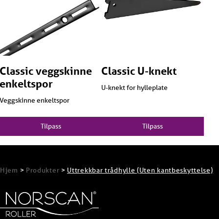
Classic veggskinne
Classic U-knekt
enkeltspor
U-knekt for hylleplate
Veggskinne enkeltspor
Tilpass
Tilpass
Hjem
>
Produkter
>
Uttrekkbar trådhylle (Uten kantbeskyttelse)