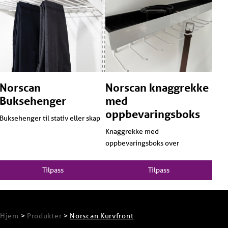
Norscan
Norscan knaggrekke
Buksehenger
med
oppbevaringsboks
Buksehenger til stativ eller skap
Knaggrekke med
oppbevaringsboks over
Tilpass
Tilpass
Hjem
>
Produkter
>
Norscan Kurvfront