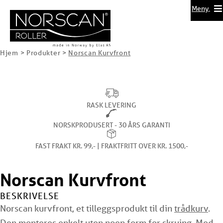
Meny
Hjem
>
Produkter
>
Norscan Kurvfront
RASK LEVERING
NORSKPRODUSERT - 30 ÅRS GARANTI
FAST FRAKT KR. 99,- | FRAKTFRITT OVER KR. 1500,-
Norscan Kurvfront
BESKRIVELSE
Norscan kurvfront, et tilleggsprodukt til din
trådkurv
.
Den monteres enkelt uten noen form for skruing. Med