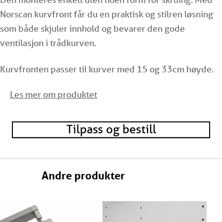
Norscan kurvfront får du en praktisk og stilren løsning
som både skjuler innhold og bevarer den gode
ventilasjon i trådkurven.
Kurvfronten passer til kurver med 15 og 33cm høyde.
Les mer om produktet
Fin å bruke på noen få kurver i din
garderobeinnredning eller på et helt
trådkurvstativ
.
Kurvfronten er også en praktisk måte å få mer orden på
Tilpass og bestill
oppbevaringen hjemme, merk fronten med det
innholdet som er relevant for deg. Om det er type klær,
leker, hobbysaker eller sortering av klesvasken.
Andre produkter
Bredde 32,6: Passer til
kurver i skap
med bredde på
40cm, eller trådkurvstativ på 35cm