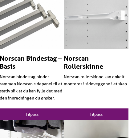
Bredde 42,6: Passer til
kurver i skap
med bredde på
50cm, eller trådkurvstativ på 45cm
Bredde 52,6: Passer til
kurver i skap
med bredde på
60cm, eller trådkurvstativ på 55cm
Norscan Bindestag –
Norscan
Bredde 72,6: Passer til
kurver i skap
med bredde på
Basis
Rollerskinne
80cm, eller trådkurvstativ på 75cm
Norscan bindestag binder
Norscan rollerskinne kan enkelt
sammen Norscan sidepanel til et
monteres i sideveggene i et skap.
stativ slik at du kan fylle det med
den innredningen du ønsker.
Tilpass
Tilpass